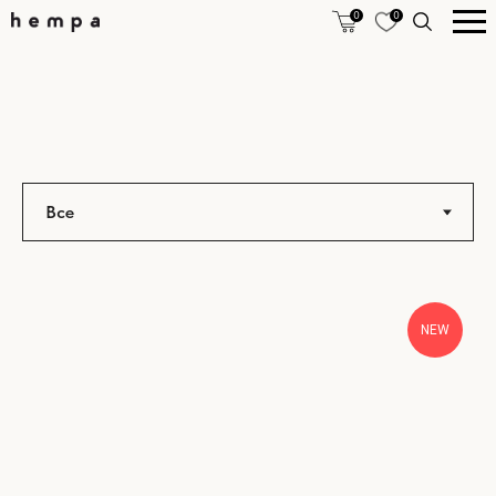
0
0
NEW