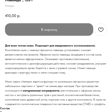
Hempa
410,00
р.
В корзину
Для всех типов кожи. Подходит для ежедневного использования.
Конопляное мыло с нежным ароматом лаванды успокаивает, снимает
депрессивное настроение. Эфирное масло лаванды, входящее в состав мыла,
является мягким афродизиаком. Оказывает противовоспалительное,
антисептическое и дезинфицирующее действие, снимает раздражение, улучшает
микроциркуляцию крови, борется с акне и угревой сыпью. Имеет нежную
кремовую структуру пенки и мягко очищает кожу.
Мыло серии «hempa» варится вручную по уникальным авторским рецептам
небольшими партиями и "зреет" не менее двух месяцев. При производстве
используются
натуральные ингредиенты
: растительные и эфирные масла,
настои и экстракты различных трав и растений, косметическая белая глина,
конопляная мука, древесный уголь, морская соль и другие компоненты. В мыле не
содержатся синтетические поверхностно-активные вещества (ПАВ) и сульфаты.
Состав