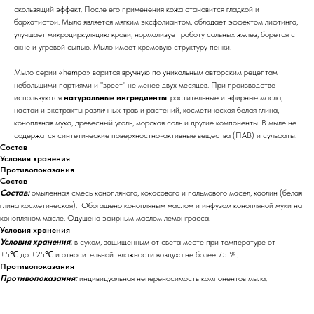
скользящий эффект. После его применения кожа становится гладкой и
бархатистой. Мыло является мягким эксфолиантом, обладает эффектом лифтинга,
улучшает микроциркуляцию крови, нормализует работу сальных желез, борется с
акне и угревой сыпью. Мыло имеет кремовую структуру пенки.
Мыло серии «hempa» варится вручную по уникальным авторским рецептам
небольшими партиями и "зреет" не менее двух месяцев. При производстве
используются
натуральные ингредиенты
: растительные и эфирные масла,
настои и экстракты различных трав и растений, косметическая белая глина,
конопляная мука, древесный уголь, морская соль и другие компоненты. В мыле не
содержатся синтетические поверхностно-активные вещества (ПАВ) и сульфаты.
Состав
Условия хранения
Противопоказания
Состав
Состав:
омыленная смесь конопляного, кокосового и пальмового масел, каолин (белая
глина косметическая). Обогащено конопляным маслом и инфузом конопляной муки на
конопляном масле. Одушено эфирным маслом лемонграсса.
Условия хранения
Условия хранения
:
в сухом, защищённым от света месте при температуре от
+5℃ до +25℃ и относительной влажности воздуха не более 75 %.
Противопоказания
Противопоказания:
индивидуальная непереносимость компонентов мыла.