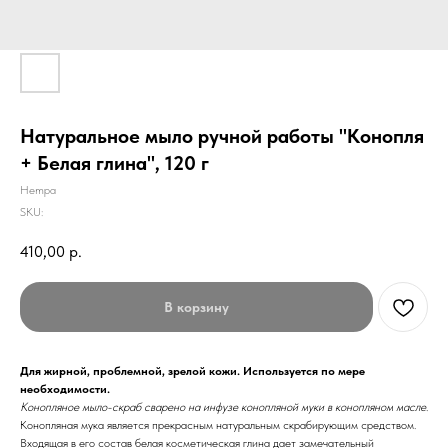
Натуральное мыло ручной работы "Конопля
+ Белая глина", 120 г
Hempa
SKU:
410,00
р.
В корзину
Для жирной, проблемной, зрелой кожи. Используется по мере
необходимости.
Конопляное мыло-скраб сварено на инфузе конопляной муки в конопляном масле
.
Конопляная мука является прекрасным натуральным скрабирующим средством.
Входящая в его состав белая косметическая глина дает замечательный