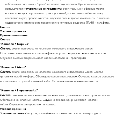
небольшими партиями и "зреет" не менее двух месяцев. При производстве
используются
натуральные ингредиенты
: растительные и эфирные масла,
настои и экстракты различных трав и растений, косметическая белая глина,
конопляная мука, древесный уголь, морская соль и другие компоненты. В мыле не
содержатся синтетические поверхностно-активные вещества (ПАВ) и сульфаты.
Состав
Условия хранения
Противопоказания
Состав
"Конопля + Корица"
Состав:
омыленная смесь конопляного, кокосового и пальмового масел.
Обогащено конопляным маслом и инфузом порошка корицы на конопляном масле.
Одушено смесью эфирных масел кассии, апельсина и грейпфрута.
"Конопля + Мята"
Состав:
омыленная смесь конопляного, кокосового и пальмового масел, ментол
кристаллический, камфора. Обогащено конопляным маслом. Одушено смесью эфирного
масла мяты и отдушкой «зеленый чай». Окрашено минеральным пигментом.
"Конопля + Нероли-лайм"
Состав:
омыленная смесь конопляного, кокосового, пальмового и касторового масел.
Обогащено конопляным маслом. Одушено смесью эфирных масел нероли и
лайма. Окрашено минеральным пигментом.
Условия хранения
Условия хранения
:
в сухом, защищённым от света месте при температуре от