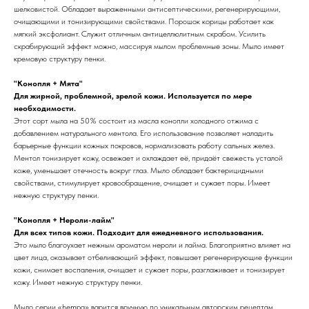
шелковистой. Обладает выраженными антисептическими, регенерирующими,
очищающими и тонизирующими свойствами. Порошок корицы работает как
мягкий эксфолиант. Служит отличным антицеллюлитным скрабом. Усилить
скрабирующий эффект можно, массируя мылом проблемные зоны. Мыло имеет
кремовую структуру пенки.
"Конопля + Мята"
Для жирной, проблемной, зрелой кожи. Используется по мере
необходимости.
Этот сорт мыла на 50% состоит из масла конопли холодного отжима с
добавлением натурального ментола. Его использование позволяет наладить
барьерные функции кожных покровов, нормализовать работу сальных желез.
Ментол тонизирует кожу, освежает и охлаждает её, придаёт свежесть усталой
коже, уменьшает отечность вокруг глаз. Мыло обладает бактерицидными
свойствами, стимулирует кровообращение, очищает и сужает поры. Имеет
нежную структуру пенки.
"Конопля + Нероли-лайм"
Для всех типов кожи. Подходит для ежедневного использования.
Это мыло благоухает нежным ароматом нероли и лайма. Благоприятно влияет на
цвет лица, оказывает отбеливающий эффект, повышает регенерирующие функции
кожи, снимает воспаления, очищает и сужает поры, разглаживает и тонизирует
кожу. Имеет нежную структуру пенки.
Мыло серии «hempa» варится вручную по уникальным авторским рецептам