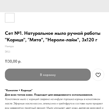
Сет №1. Натуральное мыло ручной работы
"Корица", "Мята", "Нероли-лайм", 3х120 г
Hempa
SKU:
1130,00
р.
В корзину
"Конопля + Корица"
Для всех типов кожи. Подходит для ежедневного использования.
Конопляное мыло с корицей сварено на инфузе порошка корицы в конопляном
масле.
Эфирные масла кассии, апельсина и грейпфрута в составе мыла придают
ему невероятно приятный аромат. Мыло улучшает цвет кожи, делая ее красивой и