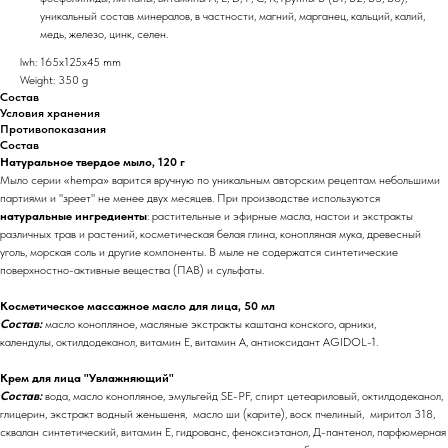
уникальный состав минералов, в частности, магний, марганец, кальций, калий,
медь, железо, цинк, селен.
lwh: 165x125x45 mm
Weight: 350 g
Состав
Условия хранения
Противопоказания
Состав
Натуральное твердое мыло, 120 г
Мыло серии «hempa» варится вручную по уникальным авторским рецептам небольшими
партиями и "зреет" не менее двух месяцев. При производстве используются
натуральные ингредиенты
: растительные и эфирные масла, настои и экстракты
различных трав и растений, косметическая белая глина, конопляная мука, древесный
уголь, морская соль и другие компоненты. В мыле не содержатся синтетические
поверхностно-активные вещества (ПАВ) и сульфаты.
Косметическое массажное масло для лица, 50 мл
Состав:
масло конопляное, масляные экстракты каштана конского, арники,
календулы, октилдодеканол, витамин Е, витамин А, антиоксидант AGIDOL-1.
Крем для лица "Увлажняющий"
Состав:
вода, масло конопляное, эмульгейд SE-PF, спирт цетеариловый, октилдодеканол,
глицерин, экстракт водный женьшеня, масло ши (карите), воск пчелиный, миритол 318,
сквалан синтетический, витамин Е, гидрованс, феноксиэтанол, Д-пантенол, парфюмерная