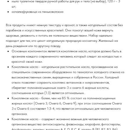
мыло туалетное твердое ручной работы для рук и тела (на выбор), 120 г - 3
шт;
мочалка/рукавица из пеньковолокна
Все продукты имеют нежную текстуру и аромат, а также натуральный состав без
парабенов и искусственных красителей. Они помогут вашей коже вернуть
здоровье, увлажнить и питать ее полезными веществами. Набор идеально
подходит для тех, кто ценит натуральную природную косметику. Желанный на
день рождения или по другому поводу.
Основным компонентом является конопляное масло, которое должно быть в
арсенале каждого современного человека, который следит за молодостью и
красотой своей кожи.
Конопляное масло - натуральное растительное масло, произведенное на
специальном современном оборудовании по технологии холодного отжима из
высококачественных семян, выращенных и собранных в России. Холодный
отжим позволяет сохранить комплекс витаминов и микроэлементов,
сберегает полиненасыщенные омега-3 и омега-6 жирные кислоты,
соотношение которых (1:3) является оптимальным.
Конопляное масло - более, чем на 85 % состоит из полиненасыщенных
жирных кислот (Омега 3, Омега 6, Омега 9), при этом соотношение Омега
3 к Омега 6 составляет 1:3-4, что является оптимальным для человеческого
организма.
Конопляное масло - содержит жизненно важные для человеческого
организма вещества: антиоксиданты, флавоноиды, хлорофилл, фитостеролы,
фосфолипиды, лигнаны, витамины А, E, D, P, С, К, группы В (B1, B2, B3, B6),