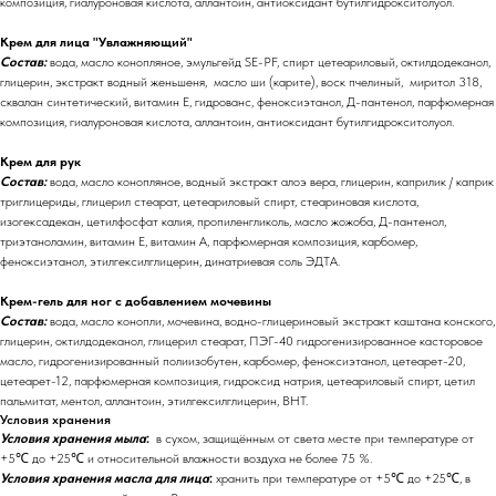
композиция, гиалуроновая кислота, аллантоин, антиоксидант бутилгидрокситолуол.
Крем для лица "Увлажняющий"
Состав:
вода, масло конопляное, эмульгейд SE-PF, спирт цетеариловый, октилдодеканол,
глицерин, экстракт водный женьшеня, масло ши (карите), воск пчелиный, миритол 318,
сквалан синтетический, витамин Е, гидрованс, феноксиэтанол, Д-пантенол, парфюмерная
композиция, гиалуроновая кислота, аллантоин, антиоксидант бутилгидрокситолуол.
Крем для рук
Состав:
вода, масло конопляное, водный экстракт алоэ вера, глицерин, каприлик / каприк
триглицериды, глицерил стеарат, цетеариловый спирт, стеариновая кислота,
изогексадекан, цетилфосфат калия, пропиленгликоль, масло жожоба, Д-пантенол,
триэтаноламин, витамин Е, витамин А, парфюмерная композиция, карбомер,
феноксиэтанол, этилгексилглицерин, динатриевая соль ЭДТА.
Крем-гель для ног с добавлением мочевины
Состав:
вода, масло конопли, мочевина, водно-глицериновый экстракт каштана конского,
глицерин, октилдодеканол, глицерил стеарат, ПЭГ-40 гидрогенизированное касторовое
масло, гидрогенизированный полиизобутен, карбомер, феноксиэтанол, цетеарет-20,
цетеарет-12, парфюмерная композиция, гидроксид натрия, цетеариловый спирт, цетил
пальмитат, ментол, аллантоин, этилгексилглицерин, BHT.
Условия хранения
Условия хранения мыла
:
в сухом, защищённым от света месте при температуре от
+5℃ до +25℃ и относительной влажности воздуха не более 75 %.
Условия хранения масла для лица
:
хранить при температуре от +5℃ до +25℃, в