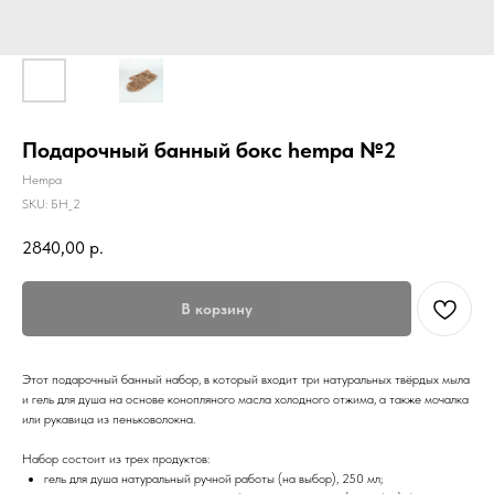
Подарочный банный бокс hempa №2
Hempa
SKU:
БН_2
2840,00
р.
В корзину
Этот подарочный банный набор, в который входит три натуральных твёрдых мыла
и гель для душа на основе конопляного масла холодного отжима, а также мочалка
или рукавица из пеньковолокна.
Набор состоит из трех продуктов:
гель для душа натуральный ручной работы (на выбор), 250 мл;