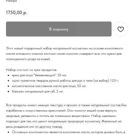
Hempa
1750,00
р.
В корзину
Этот малый подарочный набор натуральной косметики на основе конопляного
масла холодного отжима элитных семян конопли содержит все, что нужно для
полноценного ухода за кожей.
Набор состоит из трех продуктов:
крем для лица "Увлажняющий" 30 мл;
мыло туалетное твердое ручной работы для рук и тела (на выбор) 120 г;
косметическое массажное масло для лица, 50 мл
бальзам натуральный для губ, 5 мл.
Все продукты имеют нежную текстуру и аромат, а также натуральный состав без
парабенов и искусственных красителей. Они помогут вашей коже вернуть
здоровье, увлажнить и питать ее полезными веществами. Набор идеально
подходит для тех, кто ценит натуральную природную косметику. Желанный на
день рождения или по другому поводу.
Основным компонентом является конопляное масло, которое должно быть в