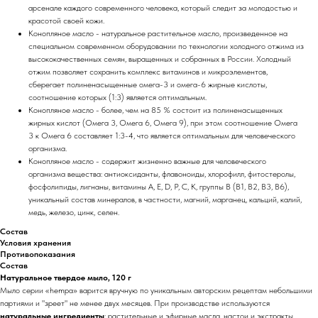
арсенале каждого современного человека, который следит за молодостью и
красотой своей кожи.
Конопляное масло - натуральное растительное масло, произведенное на
специальном современном оборудовании по технологии холодного отжима из
высококачественных семян, выращенных и собранных в России. Холодный
отжим позволяет сохранить комплекс витаминов и микроэлементов,
сберегает полиненасыщенные омега-3 и омега-6 жирные кислоты,
соотношение которых (1:3) является оптимальным.
Конопляное масло - более, чем на 85 % состоит из полиненасыщенных
жирных кислот (Омега 3, Омега 6, Омега 9), при этом соотношение Омега
3 к Омега 6 составляет 1:3-4, что является оптимальным для человеческого
организма.
Конопляное масло - содержит жизненно важные для человеческого
организма вещества: антиоксиданты, флавоноиды, хлорофилл, фитостеролы,
фосфолипиды, лигнаны, витамины А, E, D, P, С, К, группы В (B1, B2, B3, B6),
уникальный состав минералов, в частности, магний, марганец, кальций, калий,
медь, железо, цинк, селен.
Состав
Условия хранения
Противопоказания
Состав
Натуральное твердое мыло, 120 г
Мыло серии «hempa» варится вручную по уникальным авторским рецептам небольшими
партиями и "зреет" не менее двух месяцев. При производстве используются
натуральные ингредиенты
: растительные и эфирные масла, настои и экстракты