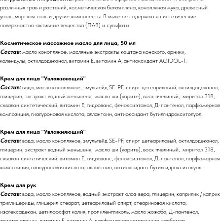
различных трав и растений, косметическая белая глина, конопляная мука, древесный
уголь, морская соль и другие компоненты. В мыле не содержатся синтетические
поверхностно-активные вещества (ПАВ) и сульфаты.
Косметическое массажное масло для лица, 50 мл
Состав:
масло конопляное, масляные экстракты каштана конского, арники,
календулы, октилдодеканол, витамин Е, витамин А, антиоксидант AGIDOL-1.
Крем для лица "Увлажняющий"
Состав:
вода, масло конопляное, эмульгейд SE-PF, спирт цетеариловый, октилдодеканол,
глицерин, экстракт водный женьшеня, масло ши (карите), воск пчелиный, миритол 318,
сквалан синтетический, витамин Е, гидрованс, феноксиэтанол, Д-пантенол, парфюмерная
композиция, гиалуроновая кислота, аллантоин, антиоксидант бутилгидрокситолуол.
Крем для лица "Увлажняющий"
Состав:
вода, масло конопляное, эмульгейд SE-PF, спирт цетеариловый, октилдодеканол,
глицерин, экстракт водный женьшеня, масло ши (карите), воск пчелиный, миритол 318,
сквалан синтетический, витамин Е, гидрованс, феноксиэтанол, Д-пантенол, парфюмерная
композиция, гиалуроновая кислота, аллантоин, антиоксидант бутилгидрокситолуол.
Крем для рук
Состав:
вода, масло конопляное, водный экстракт алоэ вера, глицерин, каприлик / каприк
триглицериды, глицерил стеарат, цетеариловый спирт, стеариновая кислота,
изогексадекан, цетилфосфат калия, пропиленгликоль, масло жожоба, Д-пантенол,
триэтаноламин, витамин Е, витамин А, парфюмерная композиция, карбомер,