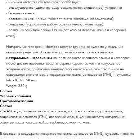
Лимонная кислота в составе геля способствует:
- отшелушиванию (удалению омертвевших клеток эпидермиса), ускорению
обновления клеток;
- осветлению кожи (пигментные пятна становятся менее заметными);
- очищению (нормализует работу сальных желез, сужает поры);
- созданию защитной плёнки (защищает кожу от пересушивания и испарения
влаги).
Натуральные гели серии «hempa» варятся вручную «с нуля» по уникальным
авторским рецептам. В их производстве используются исключительно
натуральные ингредиенты
: конопляное масло холодного отжима и кокосовое
масло, дистиллированная вода, глицерин, гидроокись калия и натуральные
эфирные масла, придающие каждому гелю характерные свойства В мыле не
содержатся синтетические поверхностно-активные вещества (ПАВ) и сульфаты.
lwh: 210x65x60 mm
Weight: 350 g
Состав
Условия хранения
Противопоказания
Состав
Состав:
вода, глицерин, масло конопляное, масло кокосовое, гидроокись калия,
гидроксиэтилцеллюлоза (ГЭЦ), древесный уголь, лимонная кислота, натуральные
эфирные масла лаванды, лайма, вербены, розмарина, мяты.
В составе не содержатся поверхностно-активные вещества (ПАВ), сульфаты и прочие
опасные для здоровья добавки. Поэтому гель не так интенсивно пенится, как