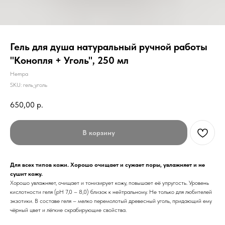
Гель для душа натуральный ручной работы
"Конопля + Уголь", 250 мл
Hempa
SKU:
гель_уголь
650,00
р.
В корзину
Для всех типов кожи. Хорошо очищает и сужает поры, увлажняет и не
сушит кожу.
Хорошо увлажняет, очищает и тонизирует кожу, повышает её упругость. Уровень
кислотности геля (рН 7,0 – 8,0) близок к нейтральному. Не только для любителей
экзотики. В составе геля – мелко перемолотый древесный уголь, придающий ему
чёрный цвет и лёгкие скрабирующие свойства.