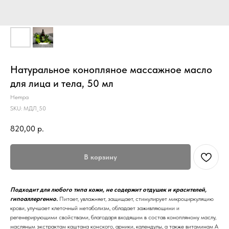
Натуральное конопляное массажное масло
для лица и тела, 50 мл
Hempa
SKU:
МДЛ_50
820,00
р.
В корзину
Подходит для любого типа кожи, не содержит отдушек и красителей,
гипоаллергенно.
Питает, увлажняет, защищает, стимулирует микроциркуляцию
крови, улучшает клеточный метаболизм, обладает заживляющими и
регенерирующими свойствами, благодаря входящим в состав конопляному маслу,
масляным экстрактам каштана конского, арники, календулы, а также витаминам А